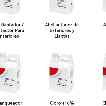
illantador /
Abrillantador de
A
tector Para
Exteriores y
Interiores
Llantas
lanqueador
Cloro al 6%
C