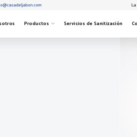
to@casadeljabon.com
La
sotros
Productos
Servicios de Sanitización
C