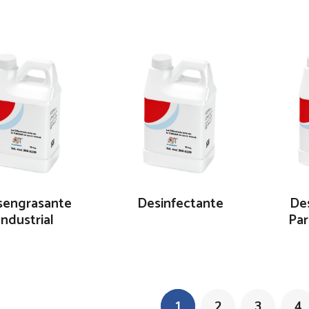
sengrasante
Desinfectante
De
Industrial
Par
1
2
3
4