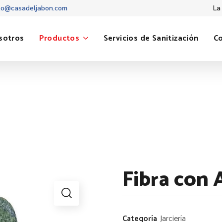
to@casadeljabon.com
La
sotros
Productos
Servicios de Sanitización
C
Fibra con 
Categoría
Jarciería