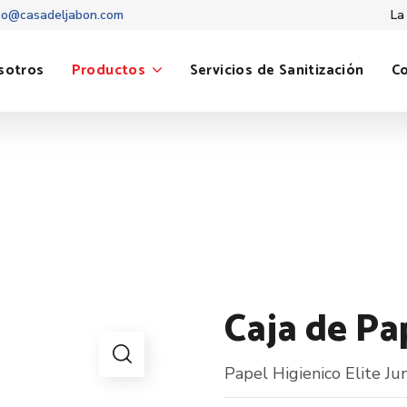
to@casadeljabon.com
La
sotros
Productos
Servicios de Sanitización
C
Caja de Pa
Papel Higienico Elite Ju